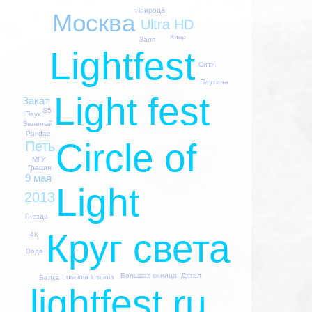
Природа
Москва
Ultra HD
Кипр
Залп
Lightfest
Сити
Паутина
Light fest
Закат
S5
Паук
Зеленый
Paridae
Circle of
Петь
МГУ
Греция
9 мая
Light
2013
Гнездо
Круг света
4К
Вода
Большая синица
Дятел
Luscinia luscinia
Белка
lightfest.ru