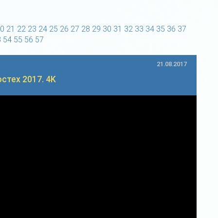
0
21
22
23
24
25
26
27
28
29
30
31
32
33
34
35
36
37
3
54
55
56
57
21.08.2017
стех 2017. 4K