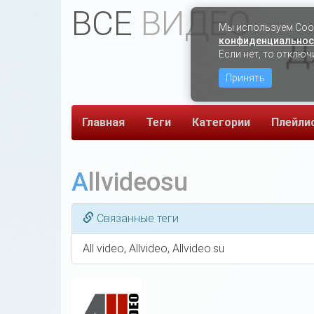
ВСЕ
ВИДЕО
Мы используем Сook
Д
конфиденциальнос
Если нет, то отключ
Принять
Главная
Теги
Категории
Плейли
Allvideosu
Связанные теги
All video, Allvideo, Allvideo.su