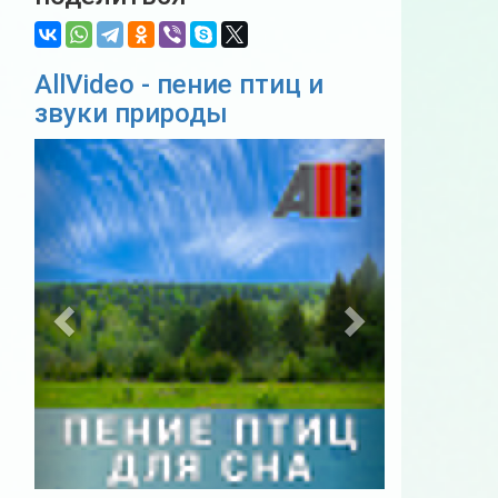
AllVideo - пение птиц и
звуки природы
Previous
Next