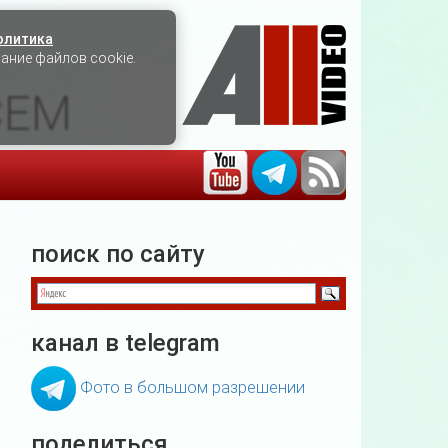
олитика
вание файлов cookie.
СЕМ
поиск по сайту
канал в telegram
Фото в большом разрешении
поделиться