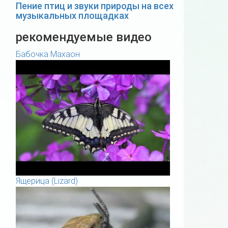
Пение птиц и звуки природы на всех
музыкальных площадках
рекомендуемые видео
Бабочка Махаон
Ящерица (Lizard)