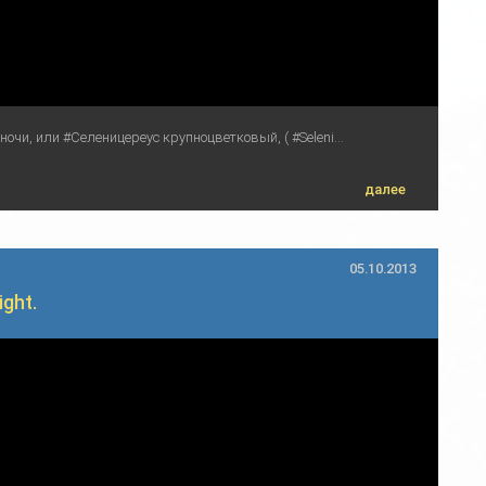
чи, или #Селеницереус крупноцветковый, ( #Seleni...
далее
05.10.2013
ight.