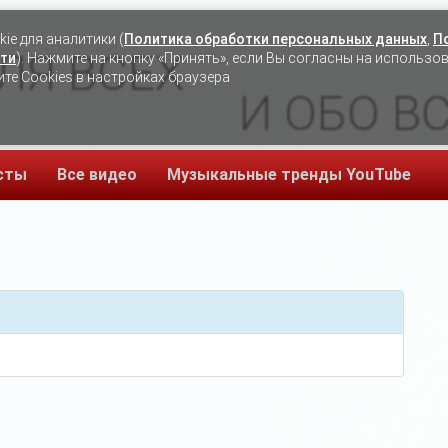
ie для аналитики (
Политика обработки персональных данных
,
П
ЛЯ ВСЕХ
ти
). Нажмите на кнопку «Принять», если Вы согласны на использо
ите Cookies в настройках браузера
И ОБО В
сты
Все видео
Музыкальные тренды YouTube