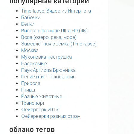
популярные категории
Time-lapse. Видео из Интернета
Бабочки
Белки
Видео в формате Ultra HD (4K)
Вода (озеро, река, море)
Замедленная съёмка (Time-lapse)
Москва
Мухоловка-пеструшка
Насекомые
Паук Аргиопа Брюнниха
Пение птиц. Голоса птиц
Природа
Птицы
Разные животные
Транспорт
Фейерверк 2013
Фейерверки разных стран
облако тегов