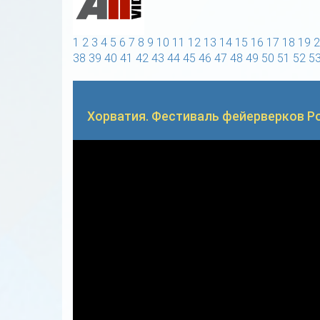
1
2
3
4
5
6
7
8
9
10
11
12
13
14
15
16
17
18
19
2
38
39
40
41
42
43
44
45
46
47
48
49
50
51
52
5
Хорватия. Фестиваль фейерверков Ро