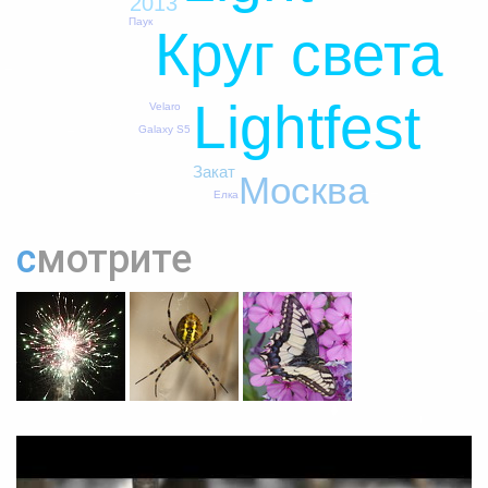
2013
Паук
Круг света
Lightfest
Velaro
Galaxy S5
Закат
Москва
Елка
смотрите