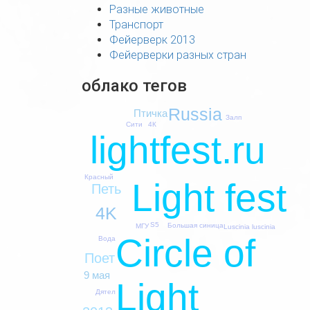
Разные животные
Транспорт
Фейерверк 2013
Фейерверки разных стран
облако тегов
Russia
Птичка
Залп
4К
Сити
lightfest.ru
Красный
Light fest
Петь
4K
S5
Большая синица
МГУ
Luscinia luscinia
Circle of
Вода
Поет
9 мая
Light
Дятел