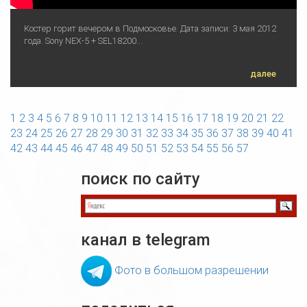
Костер горит вечером в Подмосковье. Дата записи: 3 мая 2012
года. Sony NEX-5 + SEL18200...
далее
1
2
3
4
5
6
7
8
9
10
11
12
13
14
15
16
17
18
19
20
21
22
23
24
25
26
27
28
29
30
31
32
33
34
35
36
37
38
39
40
41
42
43
44
45
46
47
48
49
50
51
52
53
54
55
56
57
поиск по сайту
канал в telegram
Фото в большом разрешении