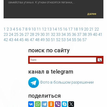
семейства утиных. К уткам относятся пеганки,...
далее
1
2
3
4
5
6
7
8
9
10
11
12
13
14
15
16
17
18
19
20
21
22
23
24
25
26
27
28
29
30
31
32
33
34
35
36
37
38
39
40
41
42
43
44
45
46
47
48
49
50
51
52
53
54
55
56
57
поиск по сайту
канал в telegram
Фото в большом разрешении
поделиться