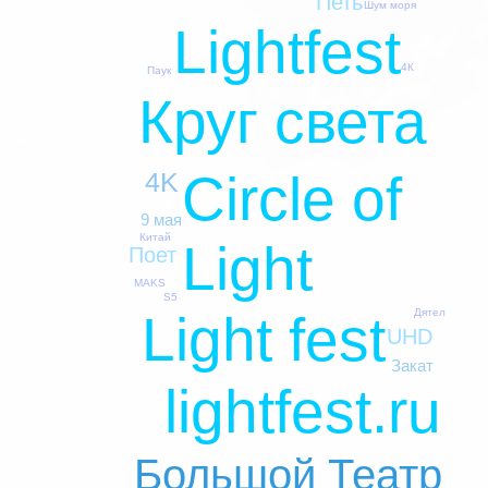
Петь
Шум моря
Lightfest
4К
Паук
Круг света
Circle of
4K
9 мая
Китай
Light
Поет
MAKS
S5
Дятел
Light fest
UHD
Закат
lightfest.ru
Большой Театр