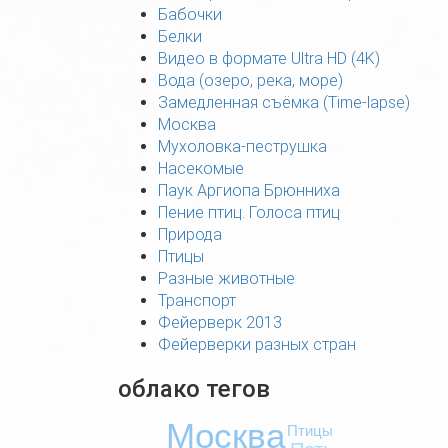
Бабочки
Белки
Видео в формате Ultra HD (4K)
Вода (озеро, река, море)
Замедленная съёмка (Time-lapse)
Москва
Мухоловка-пеструшка
Насекомые
Паук Аргиопа Брюнниха
Пение птиц. Голоса птиц
Природа
Птицы
Разные животные
Транспорт
Фейерверк 2013
Фейерверки разных стран
облако тегов
Москва
Птицы