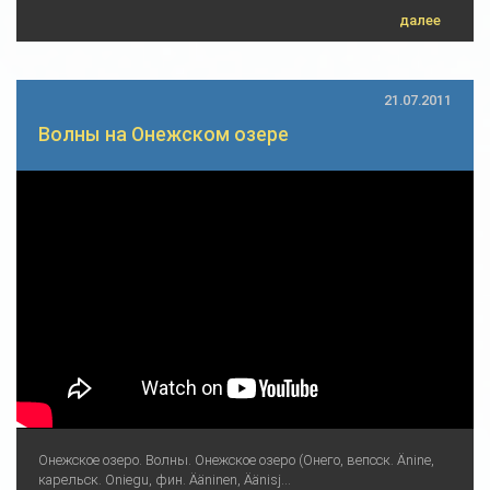
далее
21.07.2011
Волны на Онежском озере
Онежское озеро. Волны. Онежское озеро (Онего, вепсск. Änine,
карельск. Oniegu, фин. Ääninen, Äänisj...