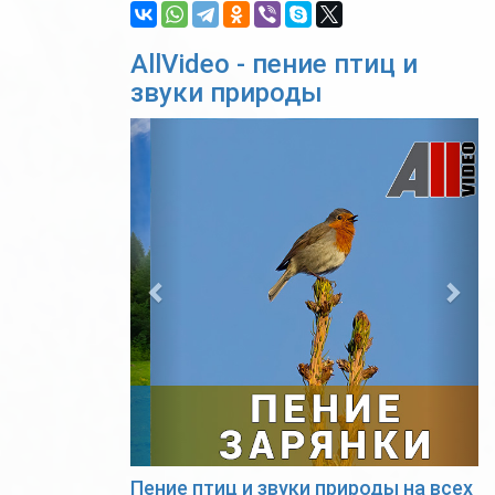
AllVideo - пение птиц и
звуки природы
Previous
Nex
Пение птиц и звуки природы на всех