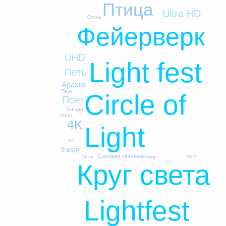
Птица
Ultra HD
Огонь
Фейерверк
UHD
Light fest
Петь
Арахис
Паук
Circle of
Поет
Гнездо
Залп
4K
Light
S5
9 мая
Cyanistes caeruleus
Сити
МГУ
Кипр
Круг света
Lightfest