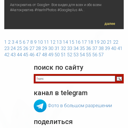
Автокреатив от Google+. Все видео для всех и обо всем.
#Автокреатив #YearInPhotos #Googleplus #A...
далее
1
2
3
4
5
6
7
8
9
10
11
12
13
14
15
16
17
18
19
20
21
22
23
24
25
26
27
28
29
30
31
32
33
34
35
36
37
38
39
40
41
42
43
44
45
46
47
48
49
50
51
52
53
54
55
56
57
поиск по сайту
канал в telegram
Фото в большом разрешении
поделиться