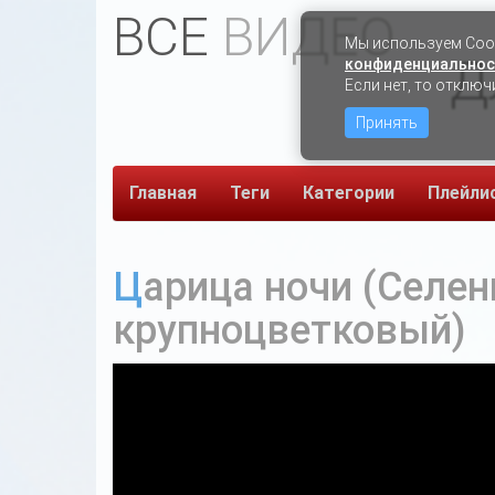
ВСЕ
ВИДЕО
Мы используем Сook
Д
конфиденциальнос
Если нет, то отключ
Принять
Главная
Теги
Категории
Плейли
Царица ночи (Селеницереус
крупноцветковый)