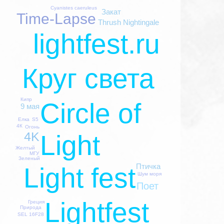
Cyanistes caeruleus
Закат
Time-Lapse
Thrush Nightingale
lightfest.ru
Круг света
Кипр
Circle of
9 мая
S5
Елка
4К
Огонь
4K
Light
Желтый
МГУ
Зеленый
Птичка
Light fest
Шум моря
Поет
Lightfest
Греция
Природа
SEL 16F28