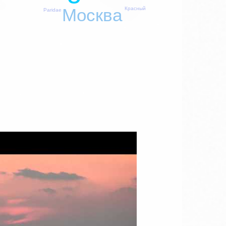
Москва
Красный
Paridae