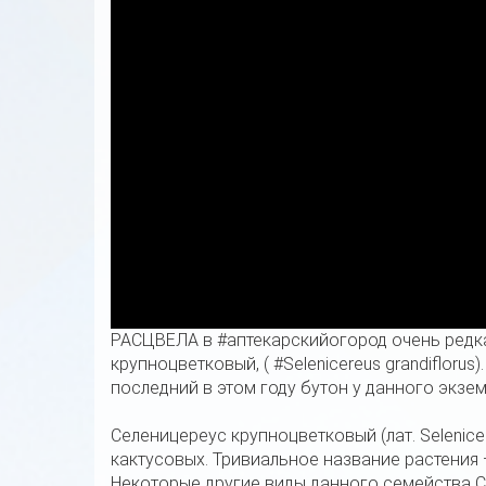
РАСЦВЕЛА в #аптекарскийогород очень редка
крупноцветковый, ( #Selenicereus grandiflorus
последний в этом году бутон у данного экзе
Селеницереус крупноцветковый (лат. Selenicer
кактусовых. Тривиальное название растения 
Некоторые другие виды данного семейства С