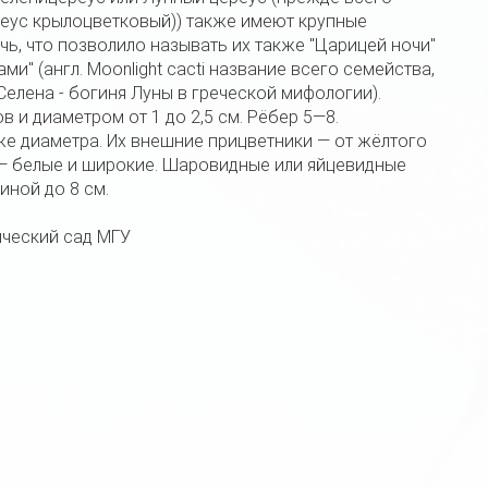
цереус крылоцветковый)) также имеют крупные
ь, что позволило называть их также "Царицей ночи"
и" (англ. Moonlight cacti название всего семейства,
елена - богиня Луны в греческой мифологии).
в и диаметром от 1 до 2,5 см. Рёбер 5—8.
же диаметра. Их внешние прицветники — от жёлтого
е — белые и широкие. Шаровидные или яйцевидные
иной до 8 см.
нический сад МГУ