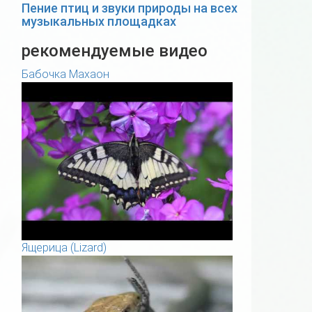
Пение птиц и звуки природы на всех
музыкальных площадках
рекомендуемые видео
Бабочка Махаон
Ящерица (Lizard)