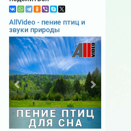
AllVideo - пение птиц и
звуки природы
Previous
Next