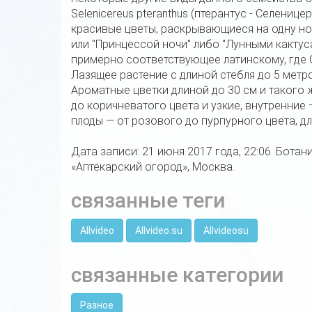
Selenicereus pteranthus (птерантус - Селени
красивые цветы, раскрывающиеся на одну ноч
или "Принцессой ночи" либо "Лунными кактусам
примерно соответствующее латинскому, где С
Лазящее растение с длиной стебля до 5 метро
Ароматные цветки длиной до 30 см и такого 
до коричневатого цвета и узкие, внутренни
плоды — от розового до пурпурного цвета, дл
Дата записи: 21 июня 2017 года, 22:06. Бота
«Аптекарский огород», Москва.
связанные теги
Allvideo
Allvideo.su
Allvideosu
связанные категории
Разное