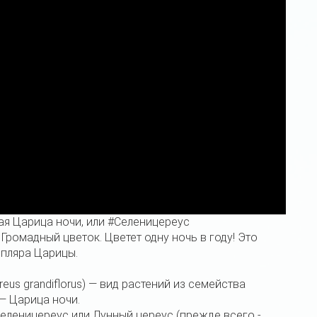
я Царица ночи, или #Селеницереус
). Громадный цветок. Цветет одну ночь в году! Это
мпляра Царицы.
eus grandiflorus) — вид растений из семейства
— Царица ночи.
еленицереус или Лунный цереус (прежде всего -