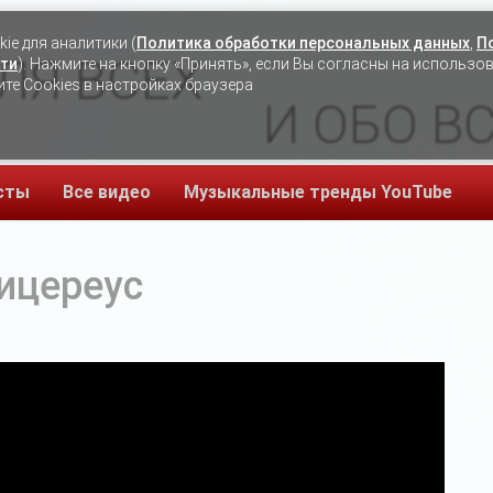
ie для аналитики (
Политика обработки персональных данных
,
П
ЛЯ ВСЕХ
ти
). Нажмите на кнопку «Принять», если Вы согласны на использо
ите Cookies в настройках браузера
И ОБО В
сты
Все видео
Музыкальные тренды YouTube