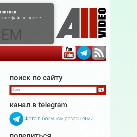
олитика
вание файлов cookie.
СЕМ
поиск по сайту
канал в telegram
Фото в большом разрешении
поделиться