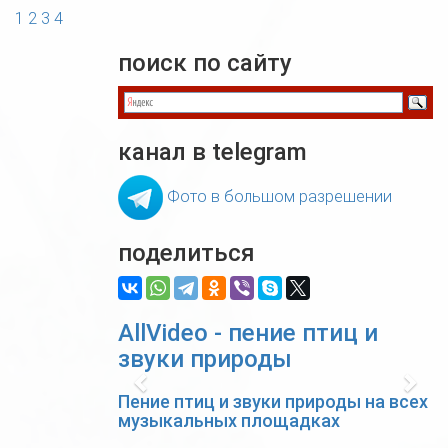
1
2
3
4
поиск по сайту
канал в telegram
Фото в большом разрешении
поделиться
AllVideo - пение птиц и
звуки природы
Previous
Nex
Пение птиц и звуки природы на всех
музыкальных площадках