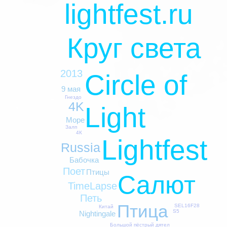
lightfest.ru
Круг света
2013
Circle of
9 мая
Гнездо
4K
Light
Море
Залп
4К
Lightfest
Russia
Бабочка
Поет
Птицы
Салют
TimeLapse
Петь
Птица
SEL16F28
Китай
S5
Nightingale
Большой пёстрый дятел