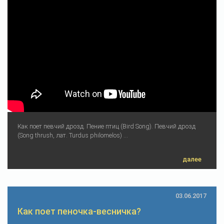
Как поет певчий дрозд. Пение птиц (Bird Song). Певчий дрозд
(Song thrush, лат. Turdus philomelos) ...
далее
03.06.2017
Как поет пеночка-весничка?