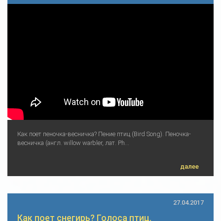
Как поет пеночка-весничка? Пение птиц (Bird Song). Пеночка-
весничка (англ. willow warbler, лат. Ph...
далее
27.04.2017
Как поет снегирь? Голоса птиц.