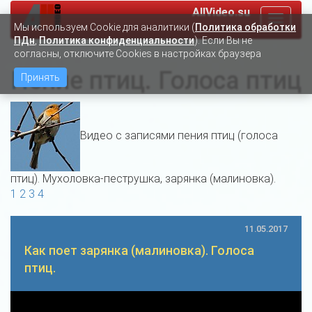
AllVideo.su
Toggle
Мы используем Сookie для аналитики (
Политика обработки
navigat
ПДн
,
Политика конфиденциальности
). Если Вы не
согласны, отключите Cookies в настройках браузера
Пение птиц. Голоса птиц
Принять
Видео с записями пения птиц (голоса
птиц). Мухоловка-пеструшка, зарянка (малиновка).
1
2
3
4
11.05.2017
Как поет зарянка (малиновка). Голоса
птиц.