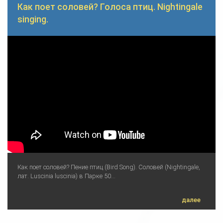
Как поет соловей? Голоса птиц. Nightingale
singing.
Как поет соловей? Пение птиц (Bird Song). Соловей (Nightingale,
лат. Luscinia luscinia) в Парке 50...
далее