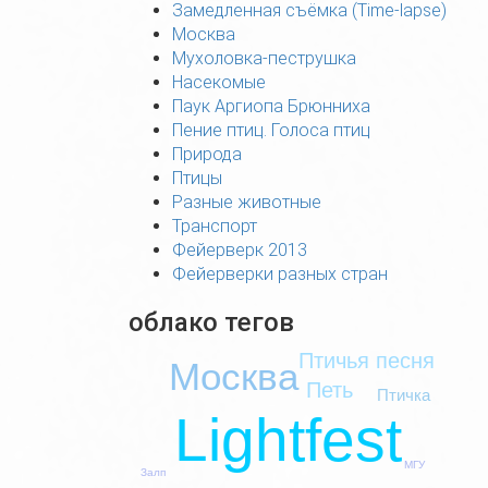
Замедленная съёмка (Time-lapse)
Москва
Мухоловка-пеструшка
Насекомые
Паук Аргиопа Брюнниха
Пение птиц. Голоса птиц
Природа
Птицы
Разные животные
Транспорт
Фейерверк 2013
Фейерверки разных стран
облако тегов
Птичья песня
Москва
Петь
Птичка
Lightfest
МГУ
Залп