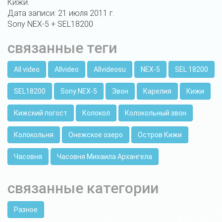
Кижи.
Дата записи: 21 июля 2011 г.
Sony NEX-5 + SEL18200
связанные теги
All video
Allvideo
Allvideosu
NEX-5
SEL 18200
SEL18200
Sony NEX-5
Звон
Карелия
Кижи
Кижский погост
Колокол
Колокольный звон
Колокольня
Онежское озеро
Остров Кижи
Часовня
Часовня Михаила Архангела
связанные категории
Разное