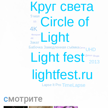
Круг света
9 мая
Circle of
S5
4K
Light
Феерия
4К
Закат
Бабочка
Замедленная съёмка
Сити
UHD
Light fest
Дятел
Вода
2013
lightfest.ru
TimeLapse
Lapse It Pro
смотрите