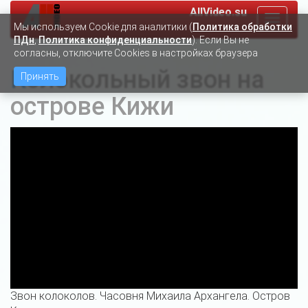
AllVideo.su
Toggle
Мы используем Сookie для аналитики (
Политика обработки
navigat
ПДн
,
Политика конфиденциальности
). Если Вы не
согласны, отключите Cookies в настройках браузера
Колокольный звон на
Принять
острове Кижи
Звон колоколов. Часовня Михаила Архангела. Остров