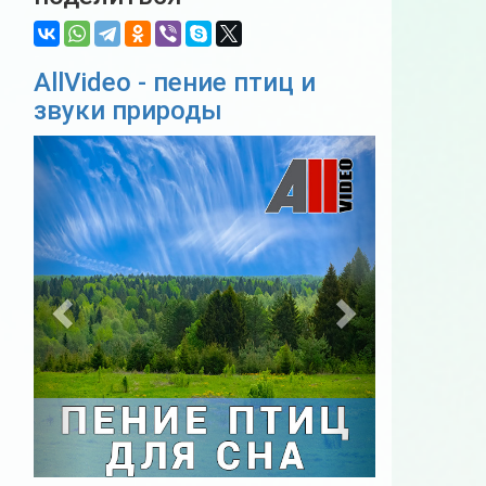
AllVideo - пение птиц и
звуки природы
Previous
Next