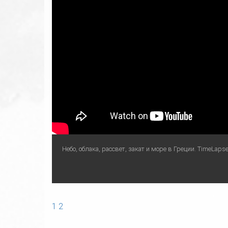
Небо, облака, рассвет, закат и море в Греции. TimeLap
1
2