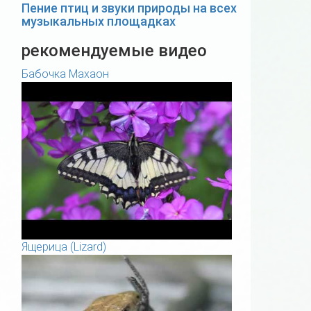
Пение птиц и звуки природы на всех
музыкальных площадках
рекомендуемые видео
Бабочка Махаон
Ящерица (Lizard)