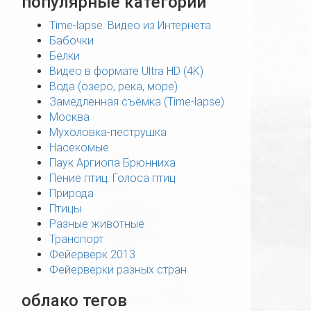
популярные категории
Time-lapse. Видео из Интернета
Бабочки
Белки
Видео в формате Ultra HD (4K)
Вода (озеро, река, море)
Замедленная съёмка (Time-lapse)
Москва
Мухоловка-пеструшка
Насекомые
Паук Аргиопа Брюнниха
Пение птиц. Голоса птиц
Природа
Птицы
Разные животные
Транспорт
Фейерверк 2013
Фейерверки разных стран
облако тегов