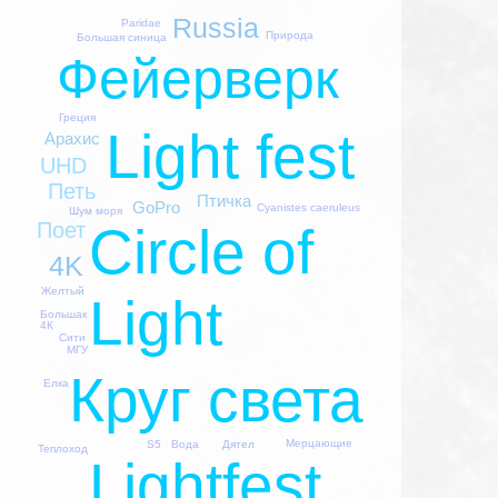
Russia
Paridae
Природа
Большая синица
Фейерверк
Греция
Light fest
Арахис
UHD
Петь
Птичка
GoPro
Cyanistes caeruleus
Шум моря
Circle of
Поет
4K
Желтый
Light
Большак
4К
Сити
МГУ
Круг света
Елка
Мерцающие
Дятел
S5
Вода
Теплоход
Lightfest