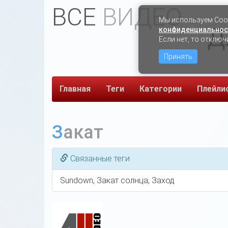
ВСЕ
ВИДЕО
Мы используем Сook
Д
конфиденциальнос
Если нет, то отключ
Принять
Главная
Теги
Категории
Плейли
Закат
Связанные теги
Sundown, Закат солнца, Заход