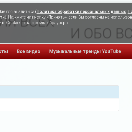
ie для аналитики (
Политика обработки персональных данных
,
П
ЛЯ ВСЕХ
ти
). Нажмите на кнопку «Принять», если Вы согласны на использо
ите Cookies в настройках браузера
И ОБО В
сты
Все видео
Музыкальные тренды YouTube