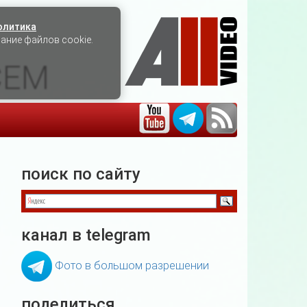
олитика
вание файлов cookie.
СЕМ
поиск по сайту
канал в telegram
Фото в большом разрешении
поделиться