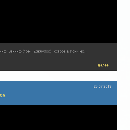
нф. Закинф (греч. Ζάκυνθος) - остров в Ионичес...
далее
25.07.2013
se.