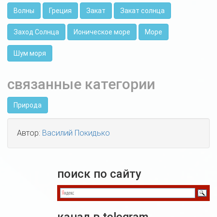
Волны
Греция
Закат
Закат солнца
Заход Солнца
Ионическое море
Море
Шум моря
связанные категории
Природа
Автор:
Василий Покидько
поиск по сайту