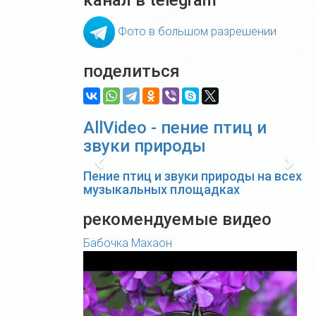
канал в telegram
Фото в большом разрешении
поделиться
AllVideo - пение птиц и
звуки природы
Previous
Nex
Пение птиц и звуки природы на всех
музыкальных площадках
рекомендуемые видео
Бабочка Махаон