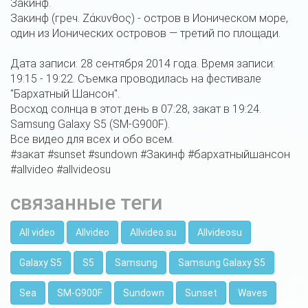
Закинф.
Закинф (греч. Ζάκυνθος) - остров в Ионическом море,
один из Ионических островов — третий по площади.
Дата записи: 28 сентября 2014 года. Время записи:
19:15 - 19:22. Съемка проводилась на фестивале
"Бархатный Шансон".
Восход солнца в этот день в 07:28, закат в 19:24.
Samsung Galaxy S5 (SM-G900F).
Все видео для всех и обо всем.
#закат #sunset #sundown #Закинф #бархатныйшансон
#allvideo #allvideosu
связанные теги
All video
Allvideo
Allvideo.su
Allvideosu
Galaxy S5
S5
Samsung
Samsung Galaxy S5
Sea
SM-G900F
Sundown
Sunset
Waves