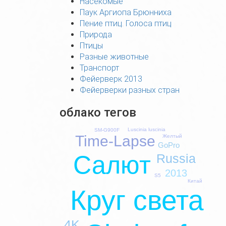
Насекомые
Паук Аргиопа Брюнниха
Пение птиц. Голоса птиц
Природа
Птицы
Разные животные
Транспорт
Фейерверк 2013
Фейерверки разных стран
облако тегов
Luscinia luscinia
SM-G900F
Time-Lapse
Желтый
GoPro
Салют
Russia
2013
S5
Китай
Круг света
4K