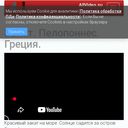
AllVideo.su
Toggle
Мы используем Сookie для аналитики (
Политика обработки
navigat
ПДн
,
Политика конфиденциальности
). Если Вы не
согласны, отключите Cookies в настройках браузера
Закат. Пелопоннес.
Принять
Греция.
Красивый закат на море. Солнце садится за остров