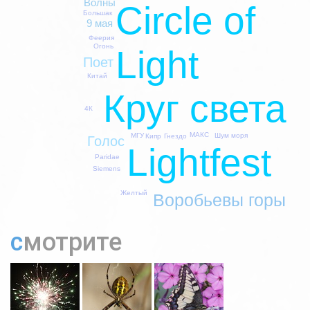
Волны
Circle of
Большак
9 мая
Феерия
Огонь
Light
Поет
Китай
Круг света
4К
МАКС
Шум моря
МГУ
Кипр
Гнездо
Голос
Lightfest
Paridae
Siemens
Желтый
Воробьевы горы
смотрите