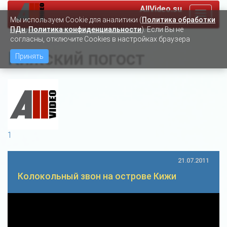
AllVideo.su
Toggle
Мы используем Сookie для аналитики (
Политика обработки
navigat
ПДн
,
Политика конфиденциальности
). Если Вы не
согласны, отключите Cookies в настройках браузера
Кижский погост
Принять
1
21.07.2011
Колокольный звон на острове Кижи