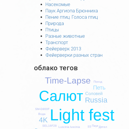
Насекомые
Паук Аргиопа Брюнниха
Пение птиц. Голоса птиц
Природа
Птицы
Разные животные
Транспорт
Фейерверк 2013
Фейерверки разных стран
облако тегов
Time-Lapse
Поезд
Петь
Салют
Соловей
Russia
Light fest
SM-G900F
Вода
4K
Паук
SEL16F28
S5
Дятел
Luscinia luscinia