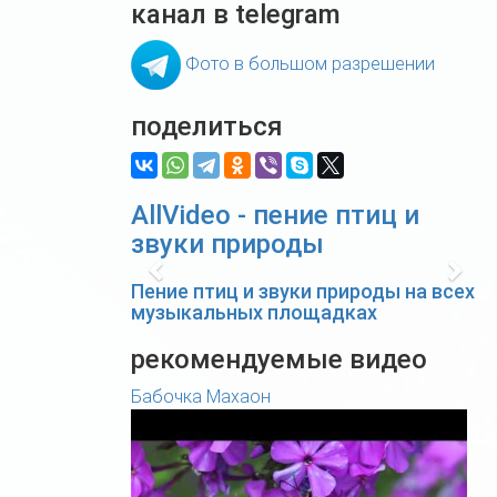
канал в telegram
Фото в большом разрешении
поделиться
AllVideo - пение птиц и
звуки природы
Previous
Nex
Пение птиц и звуки природы на всех
музыкальных площадках
рекомендуемые видео
Бабочка Махаон