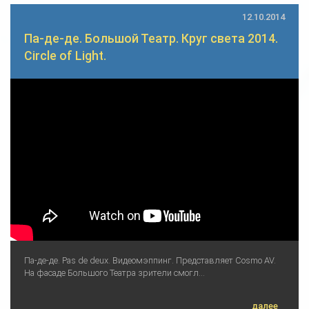
12.10.2014
Па-де-де. Большой Театр. Круг света 2014.
Circle of Light.
Па-де-де. Pas de deux. Видеомэппинг. Представляет Cosmo AV.
На фасаде Большого Театра зрители смогл...
далее