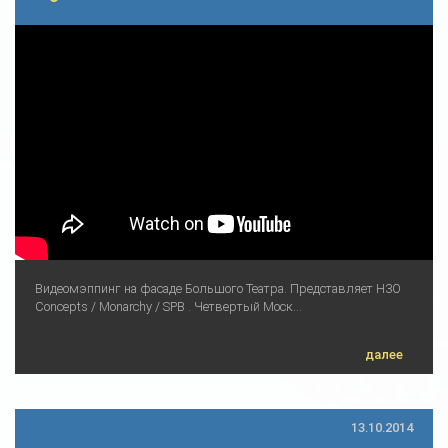
Видеомэппинг на фасаде Большого Театра. Представляет H3O
Concepts / Monarchy / SPB . Четвертый Моск...
далее
13.10.2014