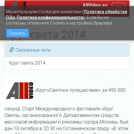
AllVideo.su
Toggle
Мы используем Сookie для аналитики (
Политика обработки
navigat
ПДн
,
Политика конфиденциальности
). Если Вы не
согласны, отключите Cookies в настройках браузера
Круг света 2014
Принять
Связанные теги
Круг света 2014
«КругоСветное путешествие» за 495 000
секунд. Старт Международного фестиваля «Круг
Света», организованного Департаментом средств
массовой информации и рекламы города Москвы, был
дан 10 октября в 20.30 на Останкинском пруду. «В этом