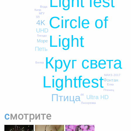
Light fest
Вода
Кипр
МГУ
Circle of
S5
4K
UHD
Light
Гнездо
Море
Петь
Круг света
Белка
Lightfest
MAKS 2017
Фонтан
Елка
Птенец
Птица
4К
Ultra HD
Лазоревка
смотрите