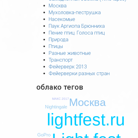
Москва
Мухоловка-пеструшка
Насекомые
Паук Аргиопа Брюнниха
Пение птиц. Голоса птиц
Природа
Птицы
Разные животные
Транспорт
Фейерверк 2013
Фейерверки разных стран
облако тегов
Москва
МАКС 2017
Nightingale
lightfest.ru
GoPro