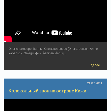
Онежское озеро. Волны. Онежское озеро (Онего, вепсск. Änine,
карельск. Oniegu, фин. Ääninen, Äänisj...
далее
21.07.2011
Колокольный звон на острове Кижи