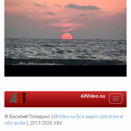
AllVideo.su
Toggle
navigat
© Василий Покидько (
AllVideo.su Все видео для всех и
обо всем.
), 2013-2026 V&V.