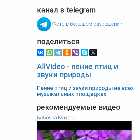
канал в telegram
Фото в большом разрешении
поделиться
AllVideo - пение птиц и
звуки природы
Previous
Nex
Пение птиц и звуки природы на всех
музыкальных площадках
рекомендуемые видео
Бабочка Махаон