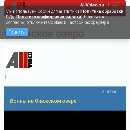
AllVideo.su
Toggle
Мы используем Сookie для аналитики (
Политика обработки
navigat
ПДн
,
Политика конфиденциальности
). Если Вы не
согласны, отключите Cookies в настройках браузера
Онежское озеро
Принять
1
21.07.2011
Волны на Онежском озере