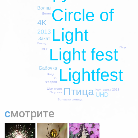
Волны
Circle of
Дятел
4K
Light
2013
Закат
Гнездо
Light fest
Паук
МГУ
Бабочка
Lightfest
Вода
S5
Феерия
Птица
Шум моря
Круг света 2013
Паутина
UHD
Большая синица
смотрите