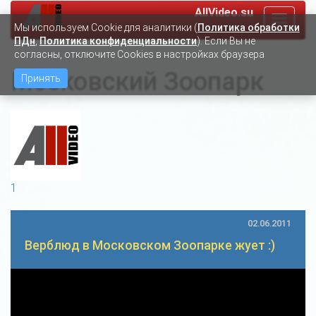
AllVideo.su
Toggle
Мы используем Сookie для аналитики (
Политика обработки
navigat
ПДн
,
Политика конфиденциальности
). Если Вы не
согласны, отключите Cookies в настройках браузера
Московский Зоопарк
Принять
1
02.06.2011
Верблюд в Московском Зоопарке жует :)