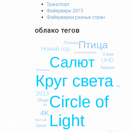
Транспорт
Фейерверк 2013
Фейерверки разных стран
облако тегов
Птица
Птичка
Новый год
Luscinia luscinia
9 мая
Салют
UHD
Арахис
Большак
Круг света
S5
2013
Circle of
Море
4К
4K
Light
Желтый
Закат