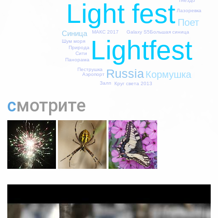
Гнездо
Light fest
Лазоревка
Поет
МАКС 2017
Galaxy S5
Большая синица
Синица
Lightfest
Шум моря
Природа
Сити
Панорама
Russia
Пеструшка
Кормушка
Аэропорт
Залп
Круг света 2013
смотрите