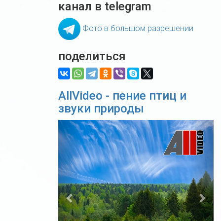
канал в telegram
Фото в большом разрешении
поделиться
AllVideo - пение птиц и
звуки природы
Previous
Nex