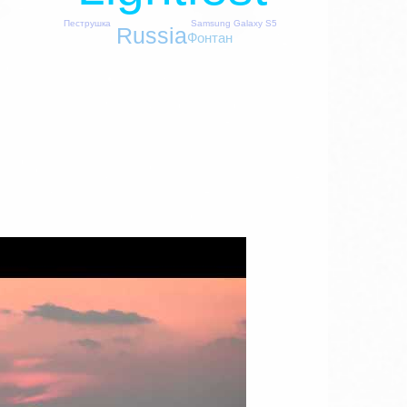
Пеструшка
Samsung Galaxy S5
Russia
Фонтан