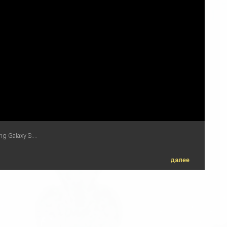
Galaxy S....
далее