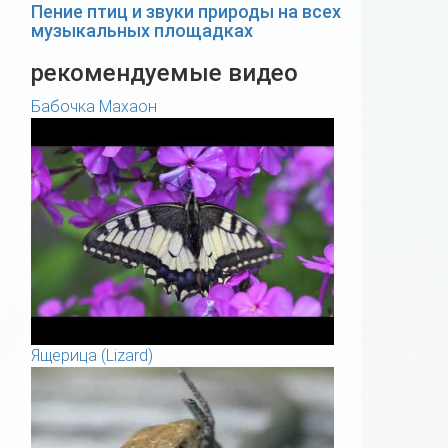
Пение птиц и звуки природы на всех
музыкальных площадках
рекомендуемые видео
Бабочка Махаон
Ящерица (Lizard)