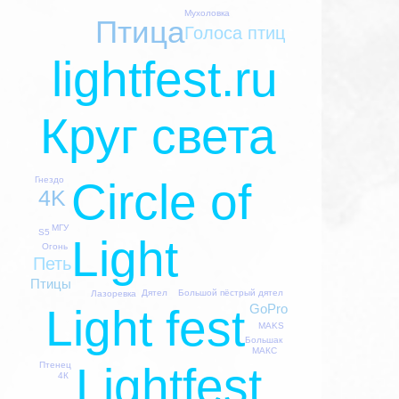
Мухоловка
Птица
Голоса птиц
lightfest.ru
Круг света
Circle of
Гнездо
4K
МГУ
S5
Light
Огонь
Петь
Птицы
Дятел
Большой пёстрый дятел
Лазоревка
Light fest
GoPro
MAKS
Большак
МАКС
Lightfest
Птенец
4К