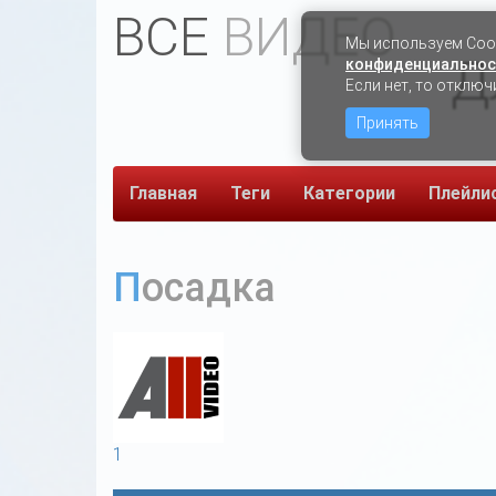
ВСЕ
ВИДЕО
Мы используем Сook
Д
конфиденциальнос
Если нет, то отключ
Принять
Главная
Теги
Категории
Плейли
Посадка
1