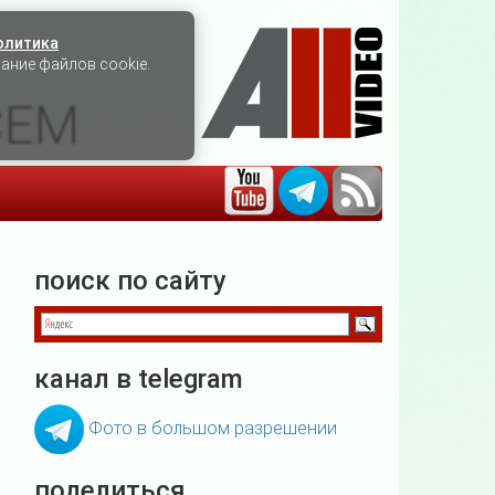
олитика
вание файлов cookie.
СЕМ
поиск по сайту
канал в telegram
Фото в большом разрешении
поделиться