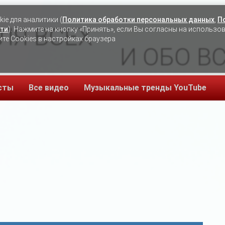
ie для аналитики (
Политика обработки персональных данных
,
П
ЛЯ ВСЕХ
ти
). Нажмите на кнопку «Принять», если Вы согласны на использо
ите Cookies в настройках браузера
И ОБО В
сты
Все видео
Музыкальные тренды YouTube