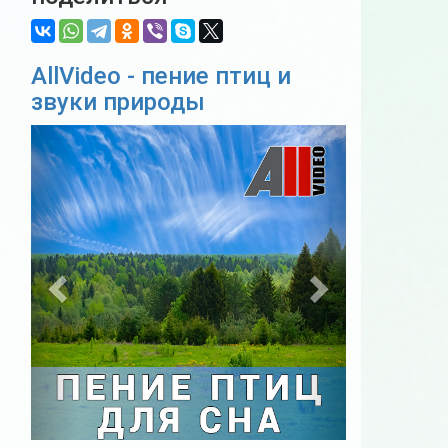
AllVideo - пение птиц и
звуки природы
Previous
Next