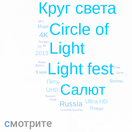
Круг света
МГУ
Circle of
Море
4K
Light
Гнездо
4К
S5
2013
Light fest
Вода
Дятел
Елка
9 мая
Залп
Волны
Петь
Салют
UHD
Греция
Кипр
Ultra HD
Russia
Птицы
Luscinia luscinia
смотрите