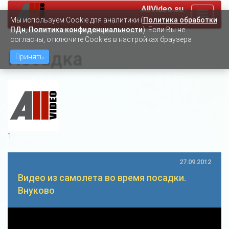
AllVideo.su
Toggle
Мы используем Сookie для аналитики (
Политика обработки
navigat
ПДн
,
Политика конфиденциальности
). Если Вы не
согласны, отключите Cookies в настройках браузера
Посадка
Принять
1
27.09.2012
Видео из самолета во время посадки.
Внуково