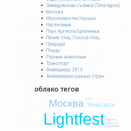
Замедленная съёмка (Time-lapse)
Москва
Мухоловка-пеструшка
Насекомые
Паук Аргиопа Брюнниха
Пение птиц. Голоса птиц
Природа
Птицы
Разные животные
Транспорт
Фейерверк 2013
Фейерверки разных стран
облако тегов
Сити
Москва
TimeLapse
Lightfest
Паутина
Паук-оса
SM-G900F