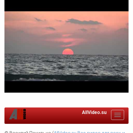
AllVideo.su
Toggle
navigat