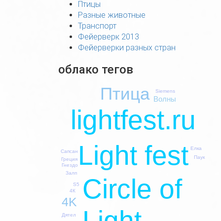
Птицы
Разные животные
Транспорт
Фейерверк 2013
Фейерверки разных стран
облако тегов
Птица
Siemens
Волны
lightfest.ru
Light fest
Елка
Сапсан
Паук
Греция
Гнездо
Залп
Circle of
S5
4К
4K
Light
Дятел