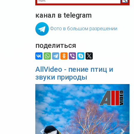
канал в telegram
Фото в большом разрешении
поделиться
AllVideo - пение птиц и
звуки природы
Previous
Nex