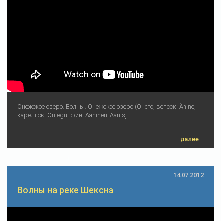
Онежское озеро. Волны. Онежское озеро (Онего, вепсск. Änine,
карельск. Oniegu, фин. Ääninen, Äänisj...
далее
14.07.2012
Волны на реке Шексна