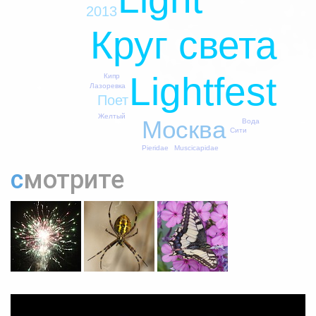
2013
Круг света
Lightfest
Кипр
Лазоревка
Поет
Желтый
Москва
Вода
Сити
Pieridae
Muscicapidae
смотрите