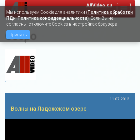
AllVideo.su
Toggle
Мы используем Сookie для аналитики (
Политика обработки
navigat
ПДн
,
Политика конфиденциальности
). Если Вы не
согласны, отключите Cookies в настройках браузера
Озеро
Принять
1
11.07.2012
Волны на Ладожском озере