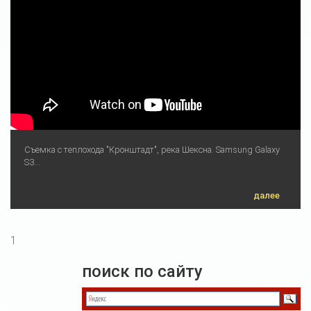
Съемка с теплохода "Кронштадт", река Шексна. Samsung Galaxy
S3...
далее
1
поиск по сайту