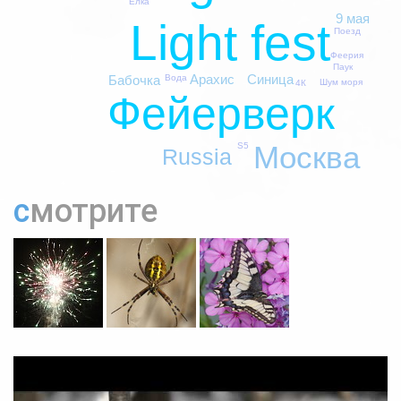
Елка
9 мая
Light fest
Поезд
Феерия
Паук
Арахис
Синица
Бабочка
Вода
Шум моря
4К
Фейерверк
Москва
S5
Russia
смотрите