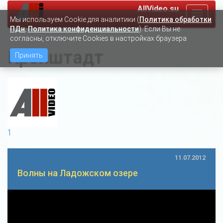
AllVideo.su
Toggle
Мы используем Сookie для аналитики (
Политика обработки
navigat
ПДн
,
Политика конфиденциальности
). Если Вы не
согласны, отключите Cookies в настройках браузера
Кронштадт
Принять
1
11.07.2012
Волны на Ладожском озере