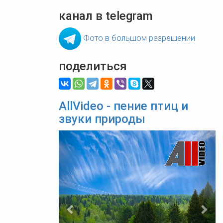
канал в telegram
Фото в большом разрешении
поделиться
AllVideo - пение птиц и
звуки природы
Previous
Nex