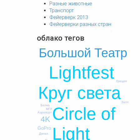
Разные животные
Транспорт
Фейерверк 2013
Фейерверки разных стран
облако тегов
Большой Театр
Lightfest
Греция
Круг света
Залп
Белка
Circle of
МГУ
Аэропорт
4K
Light
GoPro
Дятел