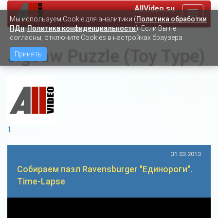
AllVideo.su
Toggle
Мы используем Сookie для аналитики (
Политика обработки
navigat
ПДн
,
Политика конфиденциальности
). Если Вы не
согласны, отключите Cookies в настройках браузера
Jigsaw Puzzle (Toy Type)
Принять
1
31.03.2013
Собираем пазл Ravensburger "Единороги".
Time-Lapse