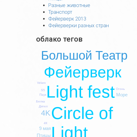
Разные животные
Транспорт
Фейерверк 2013
Фейерверки разных стран
облако тегов
Большой Театр
Фейерверк
Velaro
Light fest
Огонь
S5
Море
Паук
Белка
Circle of
Дятел
4K
4К
Light
9 мая
Птицы