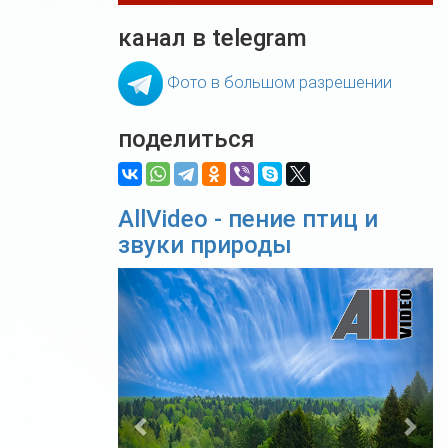
канал в telegram
Фото в большом разрешении
поделиться
AllVideo - пение птиц и
звуки природы
Previous
Nex