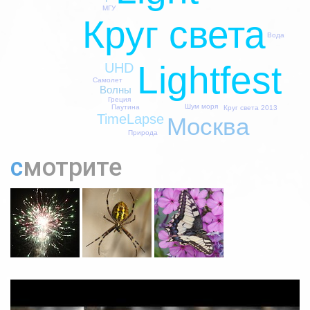
МГУ
Круг света
Вода
Lightfest
UHD
Самолет
Волны
Греция
Шум моря
Паутина
Круг света 2013
TimeLapse
Москва
Природа
смотрите