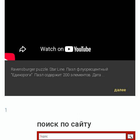
Ravensburger puzzle. Star Line. Пазл флуоресцентный
"Единороги". Пазл содержит 200 элементов. Дата ...
далее
1
поиск по сайту