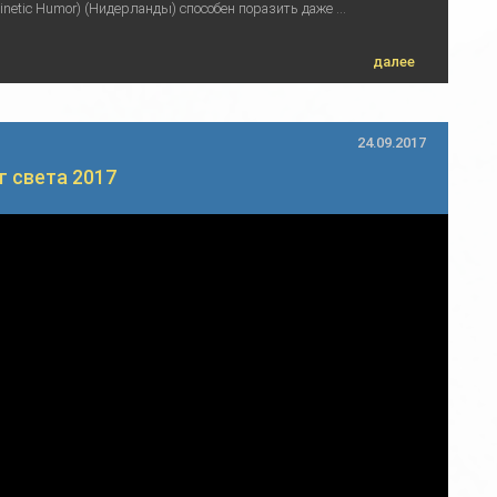
etic Humor) (Нидерланды) способен поразить даже ...
далее
24.09.2017
г света 2017