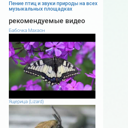
Пение птиц и звуки природы на всех
музыкальных площадках
рекомендуемые видео
Бабочка Махаон
Ящерица (Lizard)