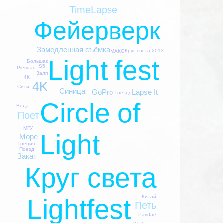
TimeLapse
Фейерверк
Замедленная съёмка
Круг света 2013
МАКС
Light fest
Большак
S5
Pieridae
Залп
4К
4K
Сити
Синица
Lapse It
GoPro
Гнездо
Circle of
Вода
Поет
МГУ
Light
Море
Греция
Поезд
Закат
Круг света
Китай
Lightfest
Петь
Paridae