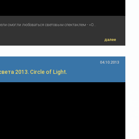
тели смогли любоваться световым спектаклем - «О...
далее
04.10.2013
ета 2013. Circle of Light.