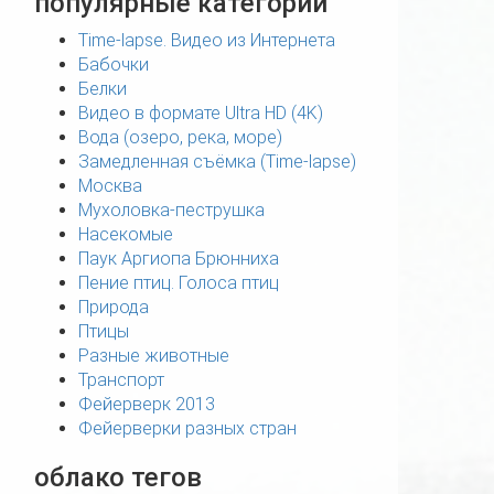
популярные категории
Time-lapse. Видео из Интернета
Бабочки
Белки
Видео в формате Ultra HD (4K)
Вода (озеро, река, море)
Замедленная съёмка (Time-lapse)
Москва
Мухоловка-пеструшка
Насекомые
Паук Аргиопа Брюнниха
Пение птиц. Голоса птиц
Природа
Птицы
Разные животные
Транспорт
Фейерверк 2013
Фейерверки разных стран
облако тегов