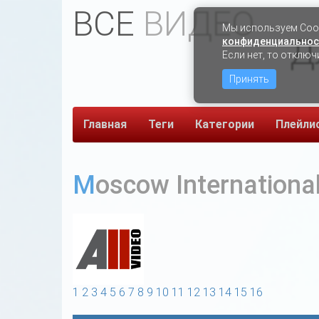
ВСЕ
ВИДЕО
Мы используем Сook
Д
конфиденциальнос
Если нет, то отключ
Принять
Главная
Теги
Категории
Плейли
Moscow International
1
2
3
4
5
6
7
8
9
10
11
12
13
14
15
16