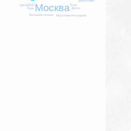
Шаболовка
Москва
Елка
SM-G900F
Дятел
Паук
Большая синица
Мухоловка-пеструшка