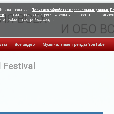
ie для аналитики (
Политика обработки персональных данных
,
П
ЛЯ ВСЕХ
ти
). Нажмите на кнопку «Принять», если Вы согласны на использо
ите Cookies в настройках браузера
И ОБО В
сты
Все видео
Музыкальные тренды YouTube
 Festival