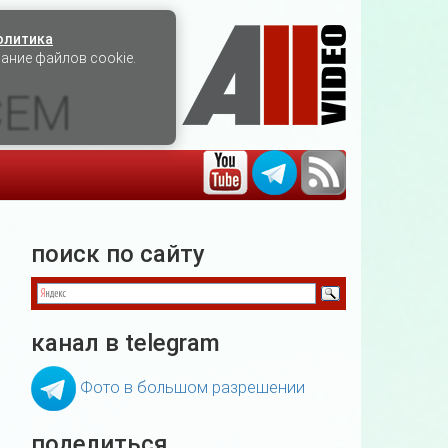
олитика
вание файлов cookie.
СЕМ
поиск по сайту
канал в telegram
Фото в большом разрешении
поделиться