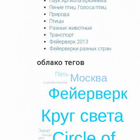
Паук Аргиопа Брюнниха
Пение птиц. Голоса птиц
Природа
Птицы
Разные животные
Транспорт
Фейерверк 2013
Фейерверки разных стран
облако тегов
Петь
Москва
Luscinia luscinia
Фейерверк
Круг света
Закат
Circle of
Гнездо
МГУ