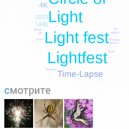
4K
Light
2013
UHD
S5
Вода
Light fest
MAKS
4К
Елка
Птенец
Дятел
Lightfest
Залп
Феерия
Time-Lapse
смотрите