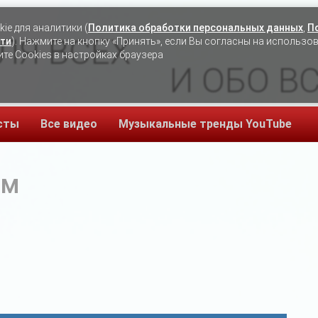
ie для аналитики (
Политика обработки персональных данных
,
П
ЛЯ ВСЕХ
ти
). Нажмите на кнопку «Принять», если Вы согласны на использо
ите Cookies в настройках браузера
И ОБО В
сты
Все видео
Музыкальные тренды YouTube
ьм