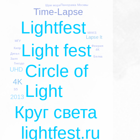
Панорама Москвы
Шум моря
Time-Lapse
Lightfest
MAKS
Lapse It
МГУ
Light fest
Феерия
Кипр
4К
Дятел
Белка
Залп
Circle of
Гнездо
UHD
4K
Light
S5
2013
Круг света
lightfest.ru