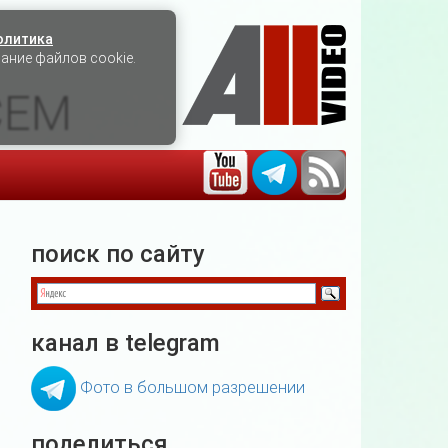
олитика
вание файлов cookie.
СЕМ
поиск по сайту
канал в telegram
Фото в большом разрешении
поделиться