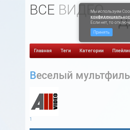
ВСЕ
ВИДЕО
Мы используем Сook
Д
конфиденциальнос
Если нет, то отключ
Принять
Главная
Теги
Категории
Плейли
Веселый мультфил
1