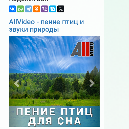
AllVideo - пение птиц и
звуки природы
Previous
Next