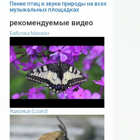
Пение птиц и звуки природы на всех
музыкальных площадках
рекомендуемые видео
Бабочка Махаон
Ящерица (Lizard)