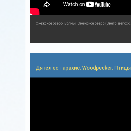
Онежское озеро. Волны. Онежское озеро (Онего, вепсск. Ä
Дятел ест арахис. Woodpecker. Птицы