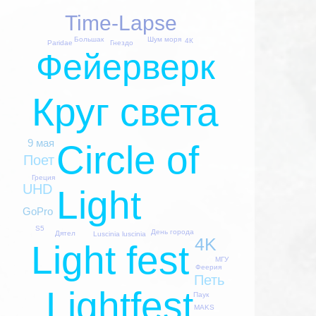
Time-Lapse
Шум моря
Большак
4К
Paridae
Гнездо
Фейерверк
Круг света
9 мая
Circle of
Поет
Греция
UHD
Light
GoPro
S5
День города
Дятел
Luscinia luscinia
4K
Light fest
МГУ
Феерия
Петь
Lightfest
Паук
MAKS