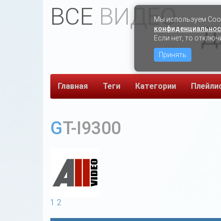
ВСЕ
ВИДЕО
Мы используем Сook
Д
конфиденциальнос
Если нет, то отключ
Принять
Главная
Теги
Категории
Плейли
GT-I9300
1
2