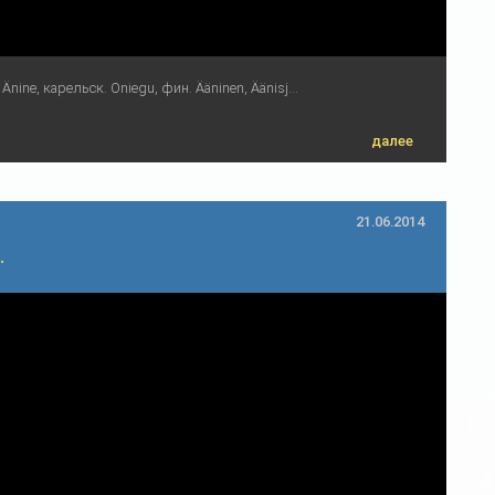
nine, карельск. Oniegu, фин. Ääninen, Äänisj...
далее
21.06.2014
.