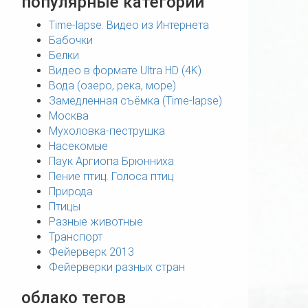
популярные категории
Time-lapse. Видео из Интернета
Бабочки
Белки
Видео в формате Ultra HD (4K)
Вода (озеро, река, море)
Замедленная съёмка (Time-lapse)
Москва
Мухоловка-пеструшка
Насекомые
Паук Аргиопа Брюнниха
Пение птиц. Голоса птиц
Природа
Птицы
Разные животные
Транспорт
Фейерверк 2013
Фейерверки разных стран
облако тегов