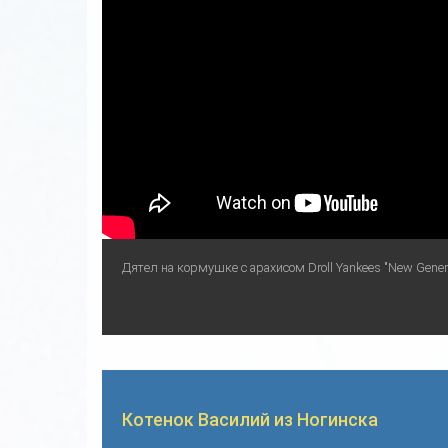
Дятел на кормушке с арахисом Droll Yankees "New Generat
Котенок Василий из Ногинска