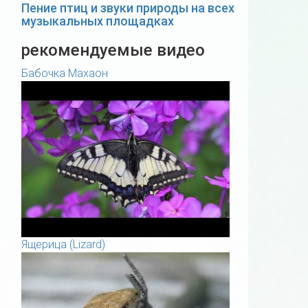
Пение птиц и звуки природы на всех
музыкальных площадках
рекомендуемые видео
Бабочка Махаон
Ящерица (Lizard)