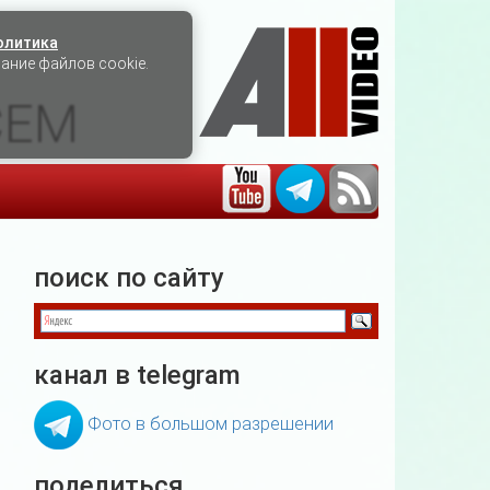
олитика
вание файлов cookie.
СЕМ
поиск по сайту
канал в telegram
Фото в большом разрешении
поделиться