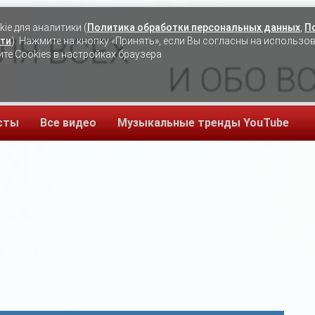
ie для аналитики (
Политика обработки персональных данных
,
П
ЛЯ ВСЕХ
ти
). Нажмите на кнопку «Принять», если Вы согласны на использо
ите Cookies в настройках браузера
И ОБО В
сты
Все видео
Музыкальные тренды YouTube