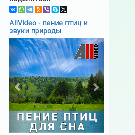
AllVideo - пение птиц и
звуки природы
Previous
Next