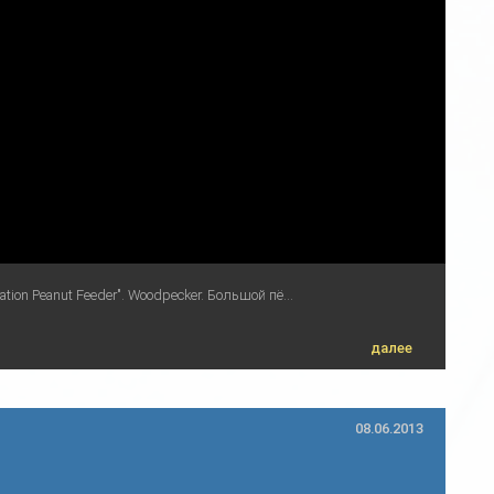
ion Peanut Feeder". Woodpecker. Большой пё...
далее
08.06.2013