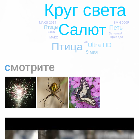
Круг света
SM-G900F
MAKS 2017
Салют
Петь
Птицы
Елка
Зеленый
Природа
МАКС
4К
Птица
Ultra HD
9 мая
смотрите