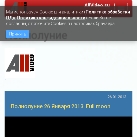
AllVideo.su
Toggle
Мы используем Сookie для аналитики (
Политика обработки
navigat
ПДн
,
Политика конфиденциальности
). Если Вы не
согласны, отключите Cookies в настройках браузера
Полнолуние
Принять
1
26.01.2013
Полнолуние 26 Января 2013. Full moon