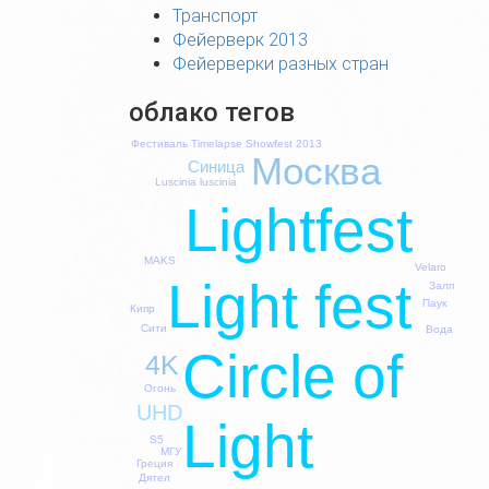
Транспорт
Фейерверк 2013
Фейерверки разных стран
облако тегов
Фестиваль Timelapse Showfest 2013
Москва
Синица
Luscinia luscinia
Lightfest
MAKS
Velaro
Light fest
Залп
Паук
Кипр
Сити
Вода
Circle of
4K
Огонь
UHD
Light
S5
МГУ
Греция
Дятел