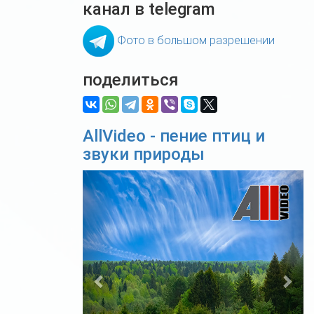
канал в telegram
Фото в большом разрешении
поделиться
AllVideo - пение птиц и
звуки природы
Previous
Nex