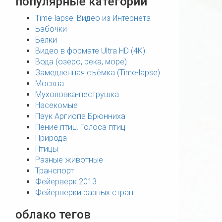
популярные категории
Time-lapse. Видео из Интернета
Бабочки
Белки
Видео в формате Ultra HD (4K)
Вода (озеро, река, море)
Замедленная съёмка (Time-lapse)
Москва
Мухоловка-пеструшка
Насекомые
Паук Аргиопа Брюнниха
Пение птиц. Голоса птиц
Природа
Птицы
Разные животные
Транспорт
Фейерверк 2013
Фейерверки разных стран
облако тегов