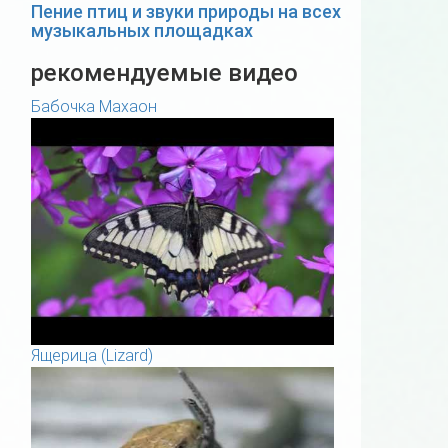
Пение птиц и звуки природы на всех
музыкальных площадках
рекомендуемые видео
Бабочка Махаон
Ящерица (Lizard)