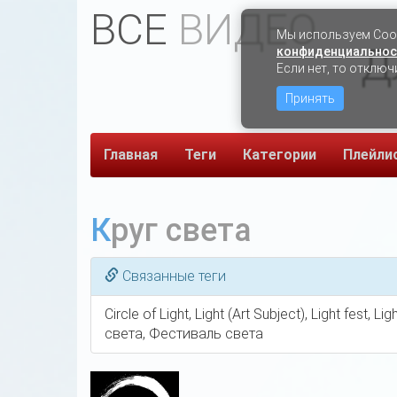
ВСЕ
ВИДЕО
Мы используем Сook
Д
конфиденциальнос
Если нет, то отключ
Принять
Главная
Теги
Категории
Плейли
Круг света
Связанные теги
Circle of Light, Light (Art Subject), Light fest
света, Фестиваль света