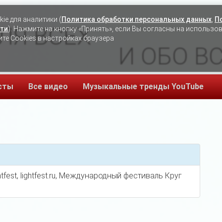
ie для аналитики (
Политика обработки персональных данных
,
П
ЛЯ ВСЕХ
ти
). Нажмите на кнопку «Принять», если Вы согласны на использо
ите Cookies в настройках браузера
И ОБО В
сты
Все видео
Музыкальные тренды YouTube
, Lightfest, lightfest.ru, Международный фестиваль Круг