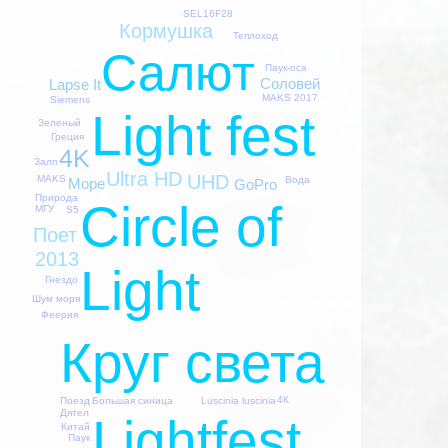
SEL16F28
Кормушка
Теплоход
Салют
Паук-оса
Соловей
Lapse It
MAKS 2017
Siemens
Light fest
Зеленый
Греция
4K
Залп
Ultra HD
UHD
MAKS
Вода
Море
GoPro
Природа
Circle of
МГУ
S5
Поет
2013
Light
Гнездо
Шум моря
Феерия
Круг света
4К
Большая синица
Luscinia luscinia
Поезд
Дятел
Lightfest
Китай
Паук