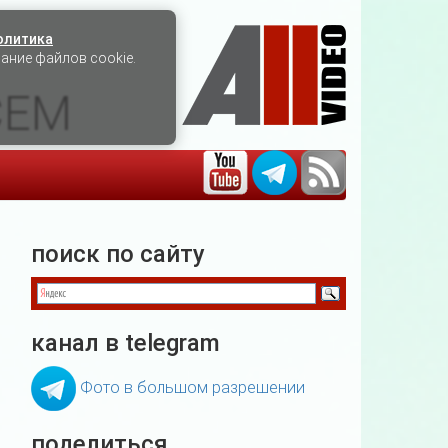
олитика
вание файлов cookie.
СЕМ
поиск по сайту
канал в telegram
Фото в большом разрешении
поделиться