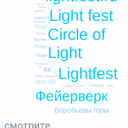
Сити
Огонь
Light fest
Дятел
Lapse It
Паутина
Поет
Circle of
Гнездо
Волны
Птицы
Light
Море
Большак
Lightfest
4K
4К
S5
Вода
Galaxy S5
Ultra HD
Синица
Luscinia luscinia
Кипр
Фейерверк
Воробьевы горы
смотрите