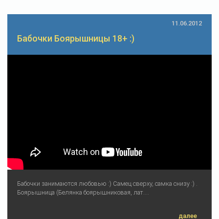
11.06.2012
Бабочки Боярышницы 18+ :)
Бабочки занимаются любовью :) Самец сверху, самка снизу :) .
Боярышница (Белянка боярышниковая, лат....
далее