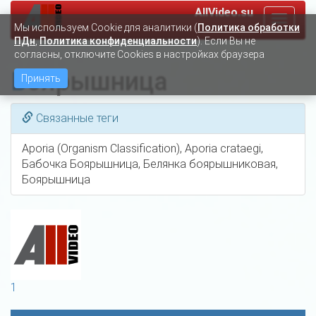
AllVideo.su
Toggle
Мы используем Сookie для аналитики (
Политика обработки
navigat
ПДн
,
Политика конфиденциальности
). Если Вы не
согласны, отключите Cookies в настройках браузера
Боярышница
Принять
Связанные теги
Aporia (Organism Classification), Aporia crataegi,
Бабочка Боярышница, Белянка боярышниковая,
Боярышница
1