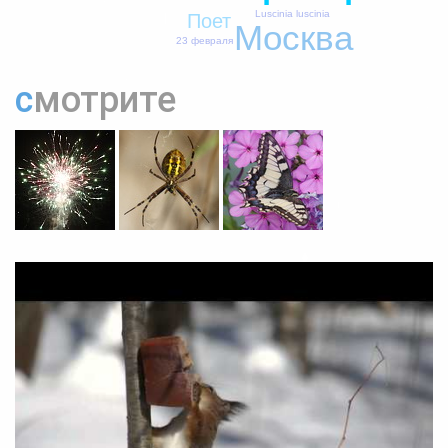
Luscinia luscinia
Поет
Москва
23 февраля
смотрите