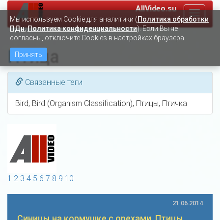
AllVideo.su
Toggle
Мы используем Сookie для аналитики (
Политика обработки
navigat
ПДн
,
Политика конфиденциальности
). Если Вы не
согласны, отключите Cookies в настройках браузера
Птица
Принять
Связанные теги
Bird, Bird (Organism Classification), Птицы, Птичка
1
2
3
4
5
6
7
8
9
10
21.06.2014
Синицы на кормушке с орехами. Птицы.