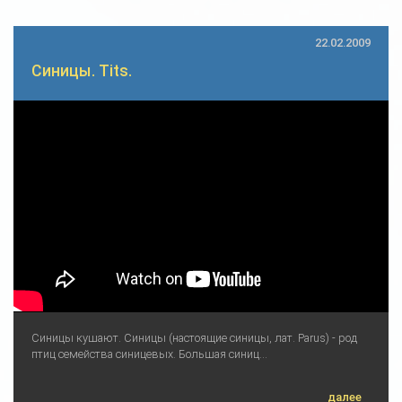
22.02.2009
Синицы. Tits.
Синицы кушают. Синицы (настоящие синицы, лат. Parus) - род
птиц семейства синицевых. Большая синиц...
далее