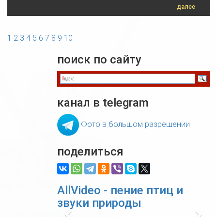
далее
1
2
3
4
5
6
7
8
9
10
поиск по сайту
канал в telegram
Фото в большом разрешении
поделиться
AllVideo - пение птиц и
звуки природы