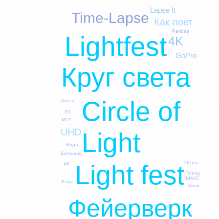
Lapse It
Time-Lapse
Как поет
Paridae
Lightfest
4K
GoPro
Круг света
Circle of
Дятел
S5
МГУ
UHD
Light
Вода
Большак
Огонь
Light fest
4К
Поезд
МАКС
Елка
Кипр
Фейерверк