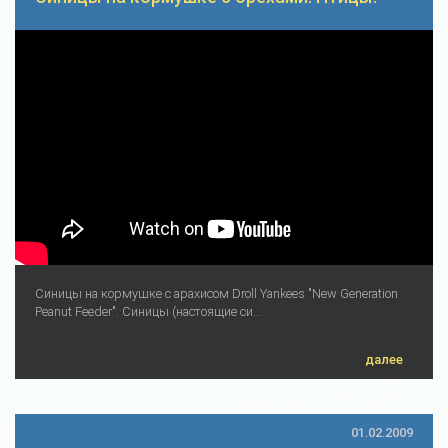
Синицы на кормушке с арахисом Droll Yankees "New Generation
Peanut Feeder". Синицы (настоящие си...
далее
01.02.2009