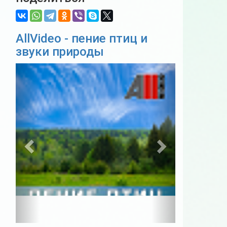
AllVideo - пение птиц и
звуки природы
Previous
Next