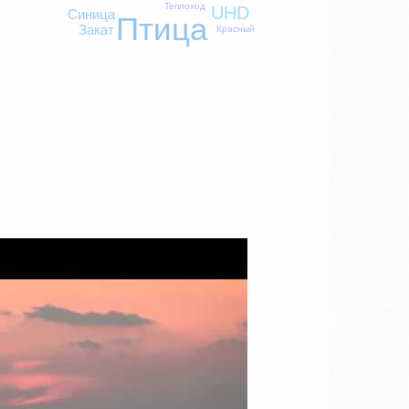
Теплоход
UHD
Синица
Птица
Закат
Красный