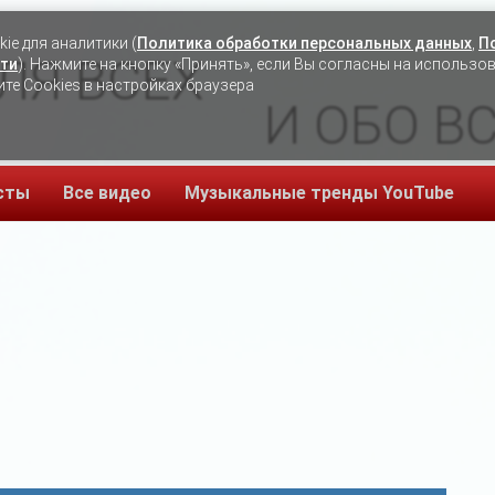
ie для аналитики (
Политика обработки персональных данных
,
П
ЛЯ ВСЕХ
ти
). Нажмите на кнопку «Принять», если Вы согласны на использо
ите Cookies в настройках браузера
И ОБО В
сты
Все видео
Музыкальные тренды YouTube