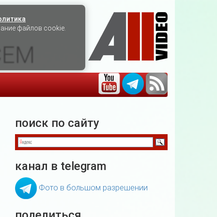
олитика
вание файлов cookie.
СЕМ
поиск по сайту
канал в telegram
Фото в большом разрешении
поделиться