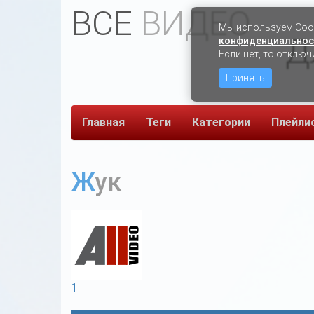
ВСЕ
ВИДЕО
Мы используем Сook
Д
конфиденциальнос
Если нет, то отключ
Принять
Главная
Теги
Категории
Плейли
Жук
1