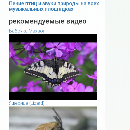
Пение птиц и звуки природы на всех
музыкальных площадках
рекомендуемые видео
Бабочка Махаон
Ящерица (Lizard)