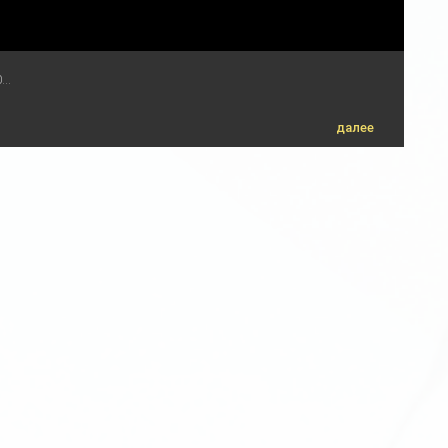
..
далее