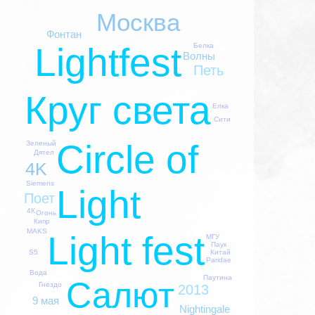
Москва
Фонтан
Lightfest
Белка
Волны
Петь
Круг света
Елка
Сити
Circle of
Зеленый
Дятел
4K
Siemens
Light
Поет
4К
Огонь
Кипр
MAKS
Light fest
МГУ
Паук
Китай
S5
Paridae
Вода
Паутина
Салют
Гнездо
2013
9 мая
Nightingale