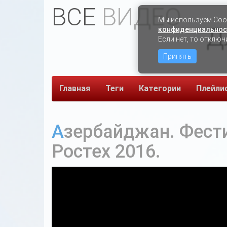
ВСЕ
ВИДЕО
Мы используем Сook
Д
конфиденциальнос
Если нет, то отключ
Принять
Главная
Теги
Категории
Плейли
Азербайджан. Фестиваль фейерверков
Ростех 2016.