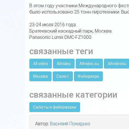
В этом году участники Международного фест
было использовано 25 тонн пиротехники. Вы
23-24 июля 2016 года.
Братеевский каскадный парк, Москва.
Panasonic Lumix DMC-FZ1000.
связанные теги
All video
Allvideo
Allvideo.su
Allvideosu
Москва
Салют
Фейерверк
связанные категории
Салюты и фейерверки
Автор:
Василий Покидько