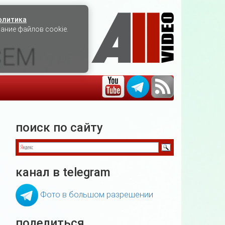
олитика
вание файлов cookie.
СЕМ
поиск по сайту
канал в telegram
Фото в большом разрешении
поделиться