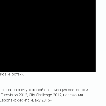
ов «Ростех».
жана, на счету которой организация световых и
urovision 2012, City Challenge 2012, церемония
Европейских игр «Баку 2015».