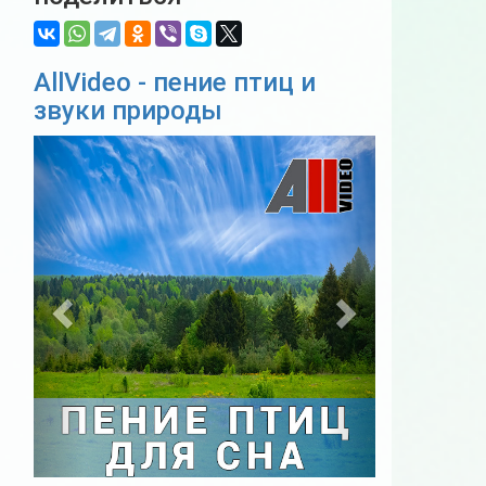
AllVideo - пение птиц и
звуки природы
Previous
Next