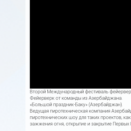
Второй Международный фестиваль фейерверк
Фейерверк от команды из Азербайджана.
«Большой праздник-Баку» (Азербайджан).
Ведущая пиротехническая компания Азербайд
пиротехнических шоу для таких проектов, как E
зажжения огня, открытие и закрытие Первых 