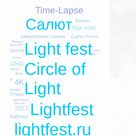
Time-Lapse
Салют
Волны
Как поет
Замедленная съёмка
GoPro
Большак
Light fest
Феерия
МГУ
Залп
Цветок
Сити
S5
Огонь
Circle of
UHD
Белка
Вода
4K
4К
Light
Paridae
Птицы
Шум моря
Lightfest
Греция
2013
Бабочка
lightfest.ru