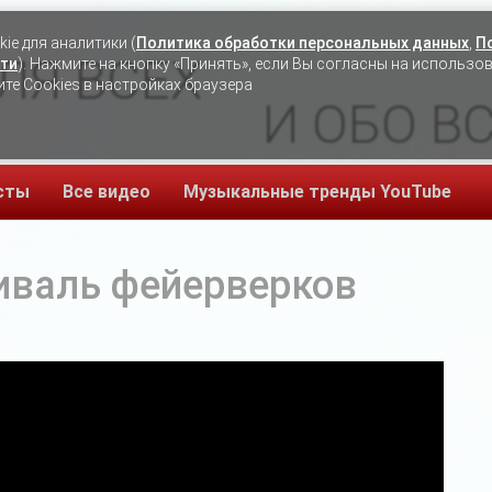
ie для аналитики (
Политика обработки персональных данных
,
П
ЛЯ ВСЕХ
ти
). Нажмите на кнопку «Принять», если Вы согласны на использо
ите Cookies в настройках браузера
И ОБО В
сты
Все видео
Музыкальные тренды YouTube