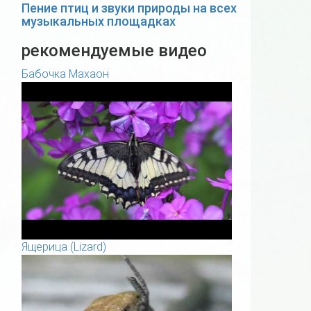
Пение птиц и звуки природы на всех
музыкальных площадках
рекомендуемые видео
Бабочка Махаон
Ящерица (Lizard)