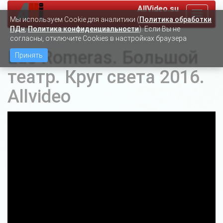
AllVideo.su
Toggle
Мы используем Сookie для аналитики (
Политика обработки
navigat
ПДн
,
Политика конфиденциальности
). Если Вы не
согласны, отключите Cookies в настройках браузера
Las Romeras. Большой
Принять
театр. Круг света 2016.
Allvideo