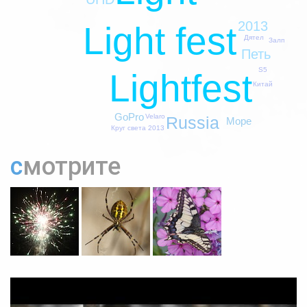
2013
Light fest
Дятел
Залп
Петь
S5
Lightfest
Китай
GoPro
Velaro
Russia
Море
Круг света 2013
смотрите