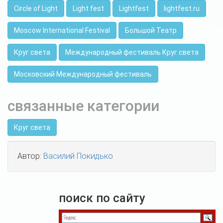
Circle of Light
Light fest
Lightfest
lightfest.ru
Moscow International Festival
Большой Театр
Круг света
Международный фестиваль Круг света
Московский Международный фестиваль
связанные категории
Круг света
Автор:
Василий Покидько
поиск по сайту