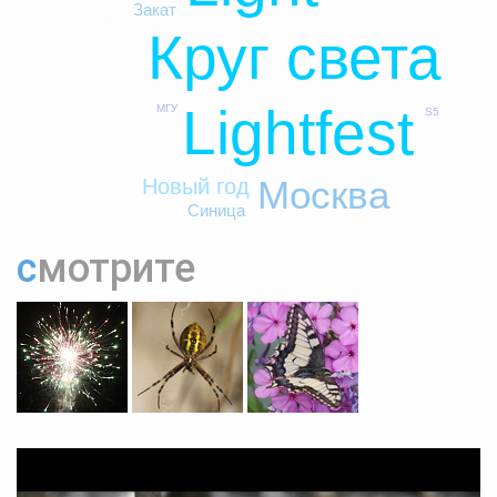
Закат
Круг света
Lightfest
МГУ
S5
Москва
Новый год
Синица
смотрите