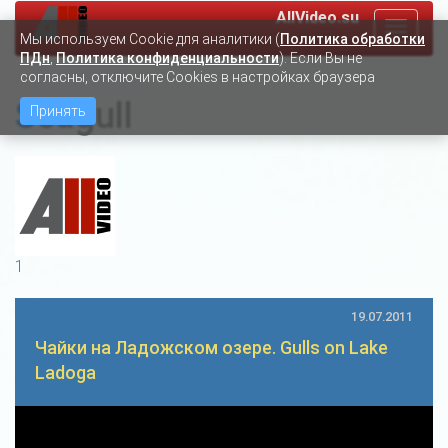
AllVideo.su
Toggle
Мы используем Сookie для аналитики (
Политика обработки
navigat
ПДн
,
Политика конфиденциальности
). Если Вы не
согласны, отключите Cookies в настройках браузера
Seagull
Принять
1
19.07.2011
Чайки на Ладожском озере. Gulls on Lake
Ladoga