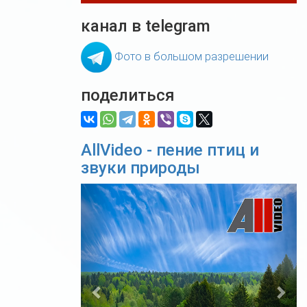
канал в telegram
Фото в большом разрешении
поделиться
AllVideo - пение птиц и
звуки природы
Previous
Nex