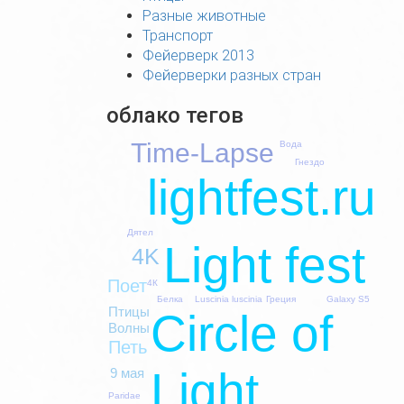
Разные животные
Транспорт
Фейерверк 2013
Фейерверки разных стран
облако тегов
Time-Lapse
Вода
Гнездо
lightfest.ru
Дятел
Light fest
4K
Поет
4К
Белка
Luscinia luscinia
Греция
Galaxy S5
Птицы
Circle of
Волны
Петь
Light
9 мая
Paridae