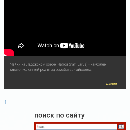
Чайки на Ладожском озере. Чайки (лат. Larus) - наиболее
многочисленный род птиц семейства чайковых,...
далее
1
поиск по сайту