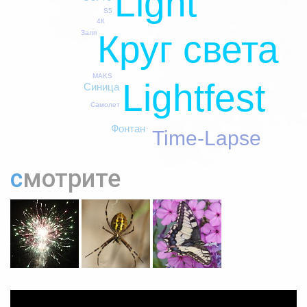
Light
S5
4К
Круг света
Залп
MAKS
Lightfest
Синица
Самолет
Фонтан
Time-Lapse
смотрите