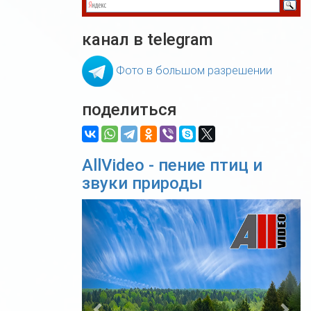
канал в telegram
Фото в большом разрешении
поделиться
AllVideo - пение птиц и
звуки природы
Previous
Nex