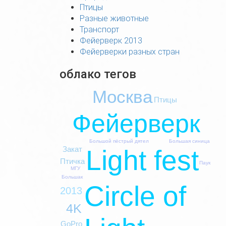
Птицы
Разные животные
Транспорт
Фейерверк 2013
Фейерверки разных стран
облако тегов
Москва
Птицы
Фейерверк
Большая синица
Большой пёстрый дятел
Light fest
Закат
Птичка
Паук
МГУ
Большак
Circle of
2013
4K
GoPro