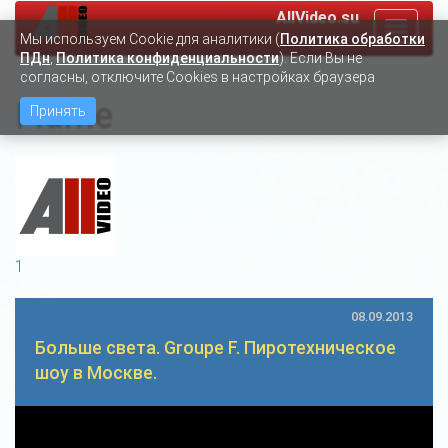
AllVideo.su
Toggle
Мы используем Сookie для аналитики (
Политика обработки
navigat
ПДн
,
Политика конфиденциальности
). Если Вы не
согласны, отключите Cookies в настройках браузера
Flame
Принять
1
08.09.2013
Больше света. Groupe F. Пиротехническое
шоу в Москве.