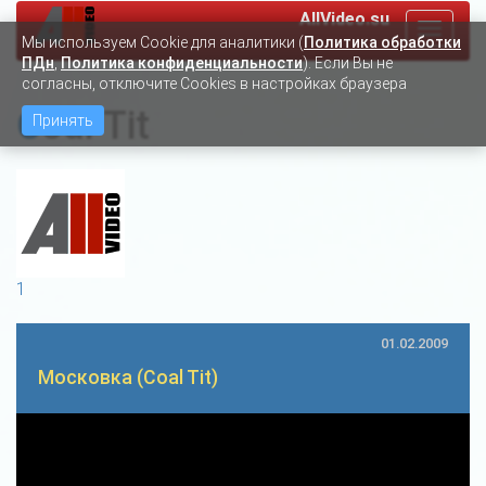
AllVideo.su
Toggle
Мы используем Сookie для аналитики (
Политика обработки
navigat
ПДн
,
Политика конфиденциальности
). Если Вы не
согласны, отключите Cookies в настройках браузера
Coal Tit
Принять
1
01.02.2009
Московка (Coal Tit)