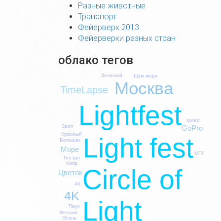
Разные животные
Транспорт
Фейерверк 2013
Фейерверки разных стран
облако тегов
Зеленый
Шум моря
Москва
TimeLapse
Lightfest
МАКС
Залп
GoPro
Красный
Light fest
Большак
Море
МГУ
Гнездо
Кипр
Circle of
Цветок
4К
4K
Light
Паук
Феерия
Огонь