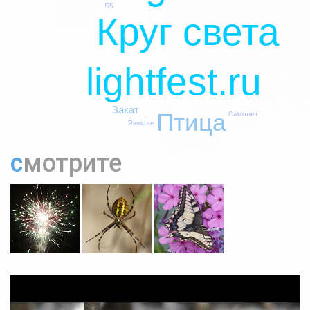
S5
Круг света
lightfest.ru
Закат
Птица
Самолет
Pieridae
смотрите