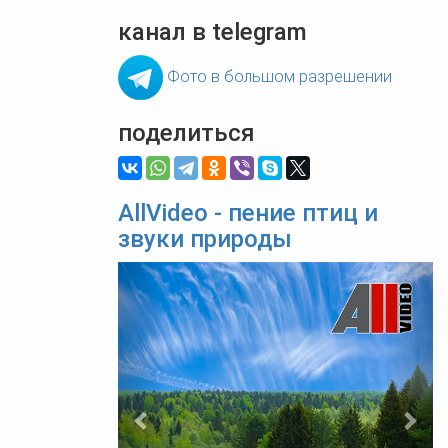
канал в telegram
Фото в большом разрешении
поделиться
AllVideo - пение птиц и
звуки природы
Previous
Nex