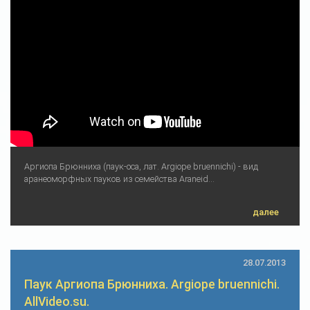
Аргиопа Брюнниха (паук-оса, лат. Argiope bruennichi) - вид
аранеоморфных пауков из семейства Araneid...
далее
28.07.2013
Паук Аргиопа Брюнниха. Argiope bruennichi.
AllVideo.su.