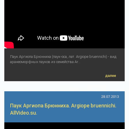
Паук Аргиопа Брюнниха (паук-оса, лат. Argiope bruennichi) - вид
аранеоморфных пауков из семейства Ar...
далее
28.07.2013
Паук Аргиопа Брюнниха. Argiope bruennichi.
AllVideo.su.