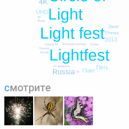
4K
Light
UHD
4К
Вода
Закат
Light fest
Птичка
2013
Большая синица
Galaxy S5
Белка
Lightfest
Птенец
Китай
Петь
23 февраля
Поет
Russia
S5
смотрите