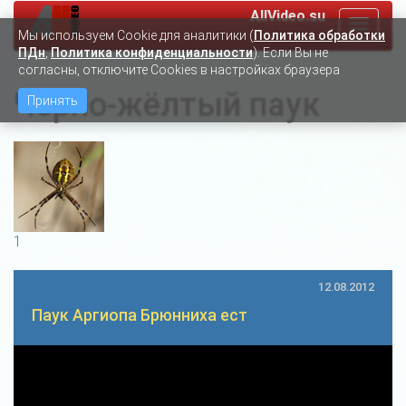
AllVideo.su
Toggle
Мы используем Сookie для аналитики (
Политика обработки
navigat
ПДн
,
Политика конфиденциальности
). Если Вы не
согласны, отключите Cookies в настройках браузера
Чёрно-жёлтый паук
Принять
1
12.08.2012
Паук Аргиопа Брюнниха ест