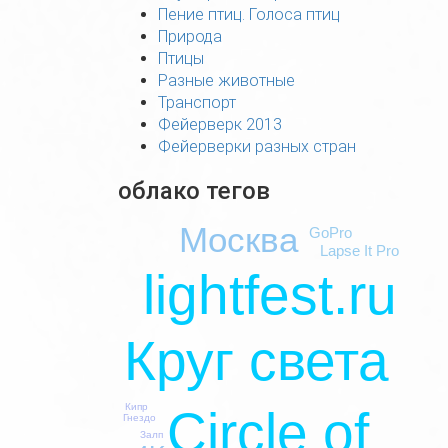
Пение птиц. Голоса птиц
Природа
Птицы
Разные животные
Транспорт
Фейерверк 2013
Фейерверки разных стран
облако тегов
Москва
GoPro
Lapse It Pro
lightfest.ru
Круг света
Кипр
Circle of
Гнездо
Залп