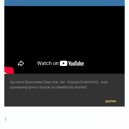
Аргиопа Брюнниха (паук-оса, лат. Argiope bruennichi) - вид
аранеоморфных пауков из семейства Araneid...
далее
1